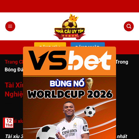
Chuyển
đến
nội
dung
ĐĂNG KÝ +
ĐĂNG NHẬP
×
Trang Chủ
/
Kinh Nghiệm Cá Cược
/
Tài Xỉu 3 Trái Trong
Bóng Đá Và Kinh Nghiệm Chơi Hiệu Quả
Tài Xỉu 3 Trái Trong Bóng Đá Và Kinh
Nghiệm Chơi Hiệu Quả
12
Th8
Tài xỉu 3 trái
đang là từ khóa được tìm kiếm nhiều nhất