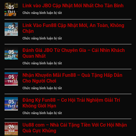
Link vào JBO Cập Nhật Mới Nhất Cho Tân Binh
05
Th11
Chức năng bình luận bị tắt
ở
Link
vào
Link Vào Fun88 Cập Nhật Mới, An Toàn, Không
05
JBO
Chặn
Th11
Cập
Chức năng bình luận bị tắt
ở
Nhật
Link
Mới
Vào
Nhất
Đánh Giá JBO Từ Chuyên Gia – Cái Nhìn Khách
05
Fun88
Cho
Quan Nhất
Th11
Cập
Tân
Chức năng bình luận bị tắt
ở
Nhật
Binh
Đánh
Mới,
Giá
Nhận Khuyến Mãi Fun88 – Quà Tặng Hấp Dẫn
An
05
JBO
Toàn,
Cho Người Chơi
Th11
Từ
Không
Chức năng bình luận bị tắt
ở
Chuyên
Chặn
Nhận
Gia
Khuyến
Đăng Ký Fun88 – Cơ Hội Trải Nghiệm Giải Trí
–
05
Mãi
Cái
Không Giới Hạn
Th11
Fun88
Nhìn
Chức năng bình luận bị tắt
ở
–
Khách
Đăng
Quà
Quan
Ký
Uu88 com – Nhà Cái Tặng Tiền Với Cơ Hội Nhận
Tặng
Nhất
26
Fun88
Hấp
Quà Cực Khủng
Th9
–
Dẫn