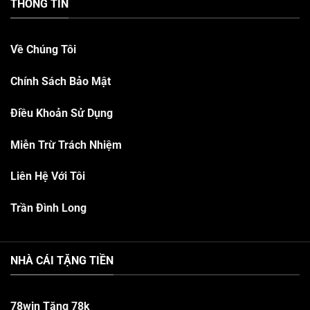
THÔNG TIN
Về Chúng Tôi
Chính Sách Bảo Mật
Điều Khoản Sử Dụng
Miễn Trừ Trách Nhiệm
Liên Hệ Với Tôi
Trần Đình Long
NHÀ CÁI TẶNG TIỀN
78win Tặng 78k