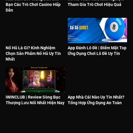
Bạn Các Trò Chơi Casino Hấp
Tham Gia Trò Chơi Hiệu Quả
Dẫn
Nổ Hũ Là Gì? Kinh Nghiệm
App Đánh Lô Đề | Điểm Mặt Top
Chọn Sản Phẩm Nổ Hũ Uy Tín
Ứng Dụng Chơi Lô Đề Uy Tín
Nhất
IWINCLUB | Review Sòng Bạc
App Nhà Cái Nào Uy Tín Nhất?
Thượng Lưu Nổi Nhất Hiện Nay
Tổng Hợp Ứng Dụng An Toàn