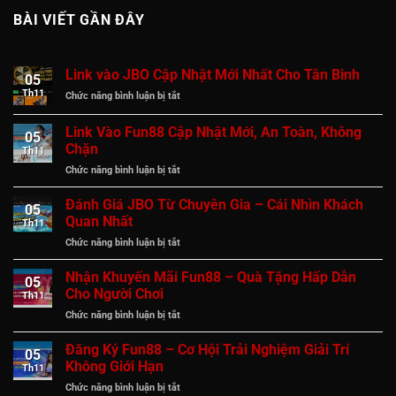
BÀI VIẾT GẦN ĐÂY
Link vào JBO Cập Nhật Mới Nhất Cho Tân Binh
05
Th11
Chức năng bình luận bị tắt
ở
Link
vào
Link Vào Fun88 Cập Nhật Mới, An Toàn, Không
05
JBO
Chặn
Th11
Cập
Chức năng bình luận bị tắt
ở
Nhật
Link
Mới
Vào
Nhất
Đánh Giá JBO Từ Chuyên Gia – Cái Nhìn Khách
05
Fun88
Cho
Quan Nhất
Th11
Cập
Tân
Chức năng bình luận bị tắt
ở
Nhật
Binh
Đánh
Mới,
Giá
Nhận Khuyến Mãi Fun88 – Quà Tặng Hấp Dẫn
An
05
JBO
Toàn,
Cho Người Chơi
Th11
Từ
Không
Chức năng bình luận bị tắt
ở
Chuyên
Chặn
Nhận
Gia
Khuyến
Đăng Ký Fun88 – Cơ Hội Trải Nghiệm Giải Trí
–
05
Mãi
Cái
Không Giới Hạn
Th11
Fun88
Nhìn
Chức năng bình luận bị tắt
ở
–
Khách