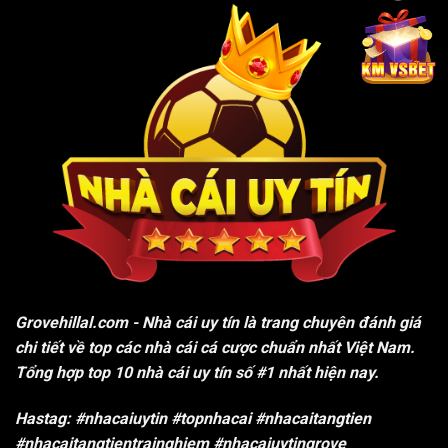
Grovehillal.com
- Nhà cái uy tín là trang chuyên đánh giá
chi tiết về top các nhà cái cá cược chuẩn nhất Việt Nam.
Tổng hợp top 10 nhà cái uy tín số #1 nhất hiện nay.
Hastag: #nhacaiuytin #topnhacai #nhacaitangtien
#nhacaitangtientrainghiem #nhacaiuytingrove