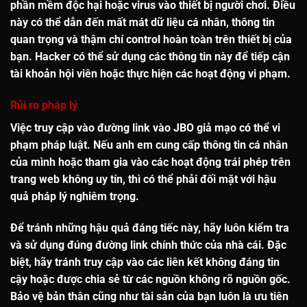
phần mềm độc hại hoặc virus vào thiết bị người chơi. Điều
này có thể dẫn đến mất mát dữ liệu cá nhân, thông tin
quan trọng và thậm chí control hoàn toàn trên thiết bị của
bạn. Hacker có thể sử dụng các thông tin này để tiếp cận
tài khoản hội viên hoặc thực hiện các hoạt động vi phạm.
Rủi ro pháp lý
Việc truy cập vào đường link vào JBO giả mạo có thể vi
phạm pháp luật. Nếu anh em cung cấp thông tin cá nhân
của mình hoặc tham gia vào các hoạt động trái phép trên
trang web không uy tín, thì có thể phải đối mặt với hậu
quả pháp lý nghiêm trọng.
Để tránh những hậu quả đáng tiếc này, hãy luôn kiểm tra
và sử dụng đúng đường link chính thức của nhà cái. Đặc
biệt, hãy tránh truy cập vào các liên kết không đáng tin
cậy hoặc được chia sẻ từ các nguồn không rõ nguồn gốc.
Bảo vệ bản thân cũng như tài sản của bạn luôn là ưu tiên