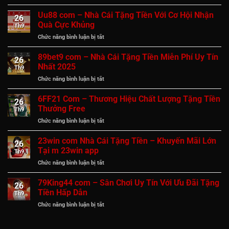
Đăng
Quà
Quan
Ký
Uu88 com – Nhà Cái Tặng Tiền Với Cơ Hội Nhận
Tặng
Nhất
26
Fun88
Hấp
Quà Cực Khủng
Th9
–
Dẫn
Chức năng bình luận bị tắt
ở
Cơ
Cho
Uu88
Hội
Người
com
89bet9 com – Nhà Cái Tặng Tiền Miễn Phí Uy Tín
Trải
Chơi
26
–
Nghiệm
Nhất 2025
Th9
Nhà
Giải
Chức năng bình luận bị tắt
ở
Cái
Trí
89bet9
Tặng
Không
com
6FF21 Com – Thương Hiệu Chất Lượng Tặng Tiền
Tiền
Giới
26
–
Với
Thưởng Free
Hạn
Th9
Nhà
Cơ
Chức năng bình luận bị tắt
ở
Cái
Hội
6FF21
Tặng
Nhận
Com
23win com Nhà Cái Tặng Tiền – Khuyến Mãi Lớn
Tiền
Quà
26
–
Miễn
Tại m 23win app
Cực
Th9
Thương
Phí
Khủng
Chức năng bình luận bị tắt
ở
Hiệu
Uy
23win
Chất
Tín
com
79King44 com – Sân Chơi Uy Tín Với Ưu Đãi Tặng
Lượng
Nhất
26
Nhà
Tặng
Tiền Hấp Dẫn
2025
Th9
Cái
Tiền
Chức năng bình luận bị tắt
ở
Tặng
Thưởng
79King44
Tiền
Free
com
–