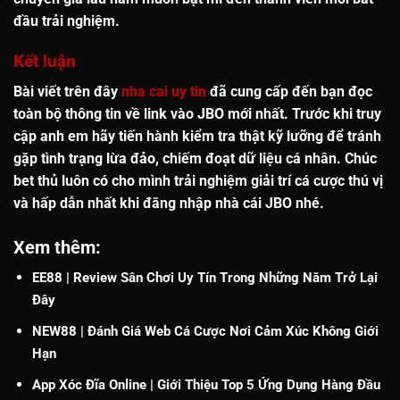
đầu trải nghiệm.
Kết luận
Bài viết trên đây
nha cai uy tin
đã cung cấp đến bạn đọc
toàn bộ thông tin về
link vào JBO
mới nhất. Trước khi truy
cập anh em hãy tiến hành kiểm tra thật kỹ lưỡng để tránh
gặp tình trạng lừa đảo, chiếm đoạt dữ liệu cá nhân. Chúc
bet thủ luôn có cho mình trải nghiệm giải trí cá cược thú vị
và hấp dẫn nhất khi đăng nhập nhà cái JBO nhé.
Xem thêm:
EE88 | Review Sân Chơi Uy Tín Trong Những Năm Trở Lại
Đây
NEW88 | Đánh Giá Web Cá Cược Nơi Cảm Xúc Không Giới
Hạn
App Xóc Đĩa Online | Giới Thiệu Top 5 Ứng Dụng Hàng Đầu