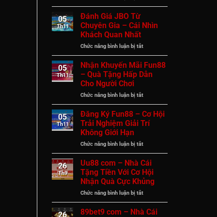
Link
Nhất
Vào
Cho
Đánh Giá JBO Từ
05
Fun88
Tân
Chuyên Gia – Cái Nhìn
Th11
Cập
Binh
Khách Quan Nhất
Nhật
Chức năng bình luận bị tắt
ở
Mới,
Đánh
An
Giá
Toàn,
Nhận Khuyến Mãi Fun88
05
JBO
Không
– Quà Tặng Hấp Dẫn
Th11
Từ
Chặn
Cho Người Chơi
Chuyên
Chức năng bình luận bị tắt
ở
Gia
Nhận
–
Khuyến
Cái
Đăng Ký Fun88 – Cơ Hội
05
Mãi
Nhìn
Trải Nghiệm Giải Trí
Th11
Fun88
Khách
Không Giới Hạn
–
Quan
Chức năng bình luận bị tắt
ở
Quà
Nhất
Đăng
Tặng
Ký
Hấp
Uu88 com – Nhà Cái
26
Fun88
Dẫn
Tặng Tiền Với Cơ Hội
Th9
–
Cho
Nhận Quà Cực Khủng
Cơ
Người
Chức năng bình luận bị tắt
ở
Hội
Chơi
Uu88
Trải
com
Nghiệm
89bet9 com – Nhà Cái
26