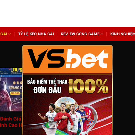
 CÁI
TỶ LỆ KÈO NHÀ CÁI
REVIEW CỔNG GAME
KINH NGHIỆ
×
 Đánh Giá Trang Web Cá
ỉnh Cao Hiện Nay