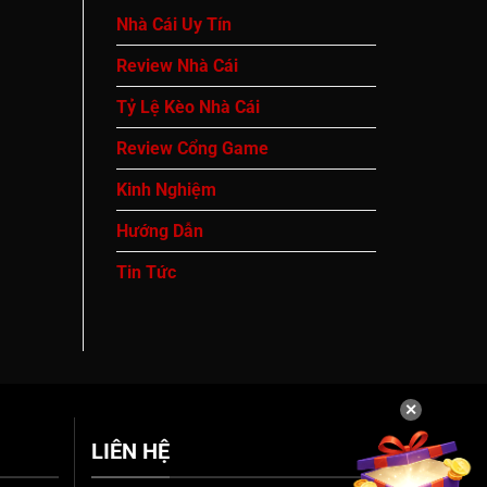
Uy
m
Nhà Cái Uy Tín
Tín
23win
Với
app
Review Nhà Cái
Ưu
Đãi
Tặng
Tỷ Lệ Kèo Nhà Cái
Tiền
Hấp
Review Cổng Game
Dẫn
Kinh Nghiệm
Hướng Dẫn
Tin Tức
✕
LIÊN HỆ