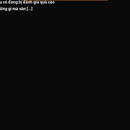
u có đang bị đánh giá quá cao
ững gì mà sân [...]