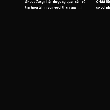
SHbet đang nhận được sự quan tâm và
QH88 liệ
tìm hiểu từ nhiều người tham gia [...]
so với nh