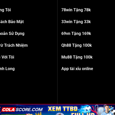
ng Tôi
78win Tặng 78k
Sách Bảo Mật
33win Tặng 33k
hoản Sử Dụng
69vn Tặng 169k
rừ Trách Nhiệm
Qh88 Tặng 100k
 Với Tôi
Mu88 Tặng 100k
ình Long
App tài xỉu online