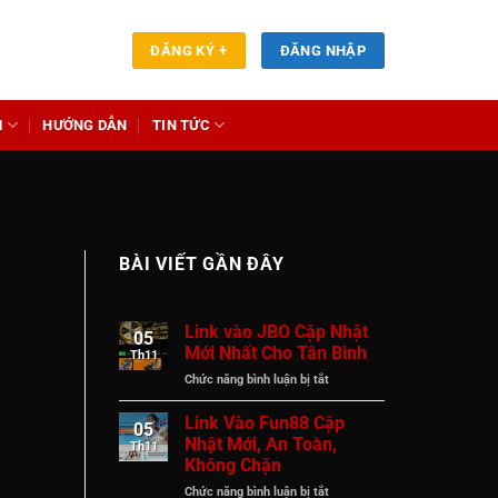
ĐĂNG KÝ +
ĐĂNG NHẬP
M
HƯỚNG DẪN
TIN TỨC
BÀI VIẾT GẦN ĐÂY
Link vào JBO Cập Nhật
05
Mới Nhất Cho Tân Binh
Th11
Chức năng bình luận bị tắt
ở
Link
vào
Link Vào Fun88 Cập
05
JBO
Nhật Mới, An Toàn,
Th11
Cập
Không Chặn
Nhật
Chức năng bình luận bị tắt
ở
Mới