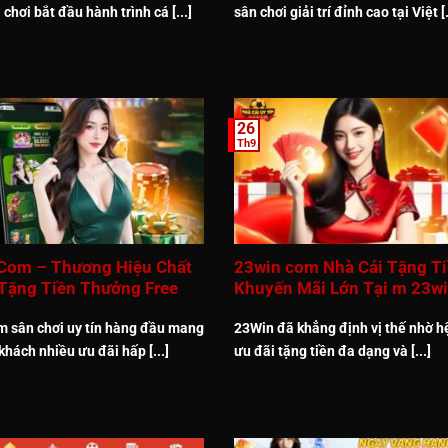
chơi bắt đầu hành trình cá [...]
sân chơi giải trí đỉnh cao tại Việt [.
26
Th9
Lợi ích của Review nhà cái
Com – Thương Hiệu Chất
23win com Nhà Cái Tặng Ti
Tặng Tiền Thưởng Free
Khuyến Mãi Lớn Tại m 23w
m sân chơi uy tín hàng đầu mang
23Win đã khẳng định vị thế nhờ h
khách nhiều ưu đãi hấp [...]
ưu đãi tặng tiền đa dạng và [...]
m toàn bộ những hệ thống mà sân chơi đó cung cấp. Từ đó, các
ợc này.
 để giúp top 10 nhà cái uy tín Grovehilla thực thi hoạt động 