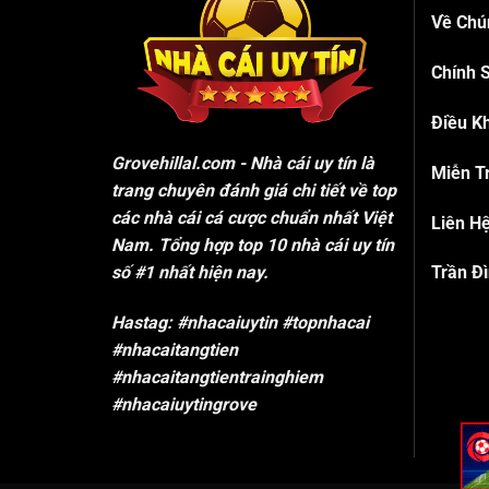
Về Chú
Chính 
Điều K
Grovehillal.com
- Nhà cái uy tín là
Tuy nhiên, việc thăm dò các ưu đãi luôn là vấ
Miễn T
trang chuyên đánh giá chi tiết về top
hình tỷ lệ thưởng của các sân chơi này. Nhờ đó
các nhà cái cá cược chuẩn nhất Việt
Liên Hệ
Chống giả mạo, lừa đảo
Nam. Tổng hợp top 10 nhà cái uy tín
Trần Đ
số #1 nhất hiện nay.
Review nhà cái
cho phép top 10 nhà cái uy tín 
giả mạo nhà cái chính thức.
Hastag: #nhacaiuytin #topnhacai
#nhacaitangtien
Việc này cực kỳ cần thiết vì nó sẽ đảm bảo ch
#nhacaitangtientrainghiem
#nhacaiuytingrove
Chúng tôi sẽ cung cấp đường link chính thức và 
Lời Kết