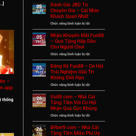
..]
Vào
Cho
Đánh Giá JBO Từ
05
Fun88
Tân
Chuyên Gia – Cái Nhìn
Th11
Cập
Binh
Khách Quan Nhất
Nhật
Chức năng bình luận bị tắt
ở
Mới,
Đánh
An
Giá
Toàn,
Nhận Khuyến Mãi Fun88
05
JBO
Không
– Quà Tặng Hấp Dẫn
Th11
Từ
Chặn
Cho Người Chơi
Chuyên
Chức năng bình luận bị tắt
ở
Gia
Nhận
–
Khuyến
Cái
Đăng Ký Fun88 – Cơ Hội
05
Mãi
Nhìn
Trải Nghiệm Giải Trí
Th11
Fun88
Khách
Không Giới Hạn
–
ền –
Quan
Chức năng bình luận bị tắt
ở
Quà
Nhất
in app
Đăng
Tặng
Ký
Hấp
Uu88 com – Nhà Cái
26
ệ thống
Fun88
Dẫn
Tặng Tiền Với Cơ Hội
Th9
–
Cho
 chuyên gia có thể dựa vào những yếu tố để xác
Nhận Quà Cực Khủng
Cơ
Người
Chức năng bình luận bị tắt
ở
Hội
Chơi
Uu88
Trải
com
Nghiệm
89bet9 com – Nhà Cái
xếp hạng và cung cấp cho người dùng những nhà
26
–
Giải
Tặng Tiền Miễn Phí Uy
Th9