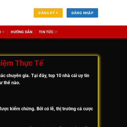
ĐĂNG KÝ +
ĐĂNG NHẬP
M
HƯỚNG DẪN
TIN TỨC
hiệm Thực Tế
 chuyên gia. Tại đây, top 10 nhà cái uy tín
ư thế nào.
ược kiểm chứng. Bởi có lẽ, thị trường cá cược