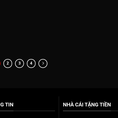
2
3
4
G TIN
NHÀ CÁI TẶNG TIỀN