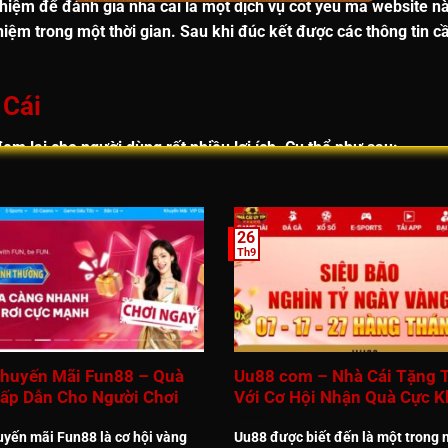
ghiệm để đánh giá nhà cái là một dịch vụ cốt yếu mà website 
iệm trong một thời gian. Sau khi đúc kết được các thông tin cầ
 Cái
em lại cho người dùng rất nhiều lợi ích. Cụ thể như sau:
26
Th9
huyến Mãi Fun88 – Quà
Uu88 com – Nhà Cái Tặng 
ấp Dẫn Cho Người Chơi
Với Cơ Hội Nhận Quà Cực 
yến mãi Fun88 là cơ hội vàng
Uu88 được biết đến là một trong