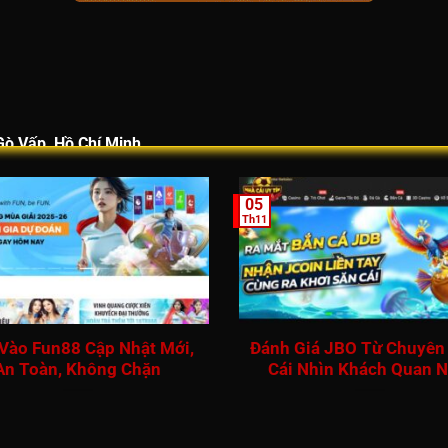
Gò Vấp, Hồ Chí Minh
05
Th11
 Đình Long Với Grovehilla
 Vào Fun88 Cập Nhật Mới,
Đánh Giá JBO Từ Chuyên 
An Toàn, Không Chặn
Cái Nhìn Khách Quan N
giá trị rất lớn. Tuy nhiên, hành trình đi sáng lập top 10 nhà cá