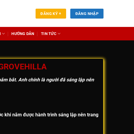
ĐĂNG KÝ +
ĐĂNG NHẬP
M
HƯỚNG DẪN
TIN TỨC
g GROVEHILLA
 nắm bắt. Anh chính là người đã sáng lập nên
ớc khi nắm được hành trình sáng lập nên trang