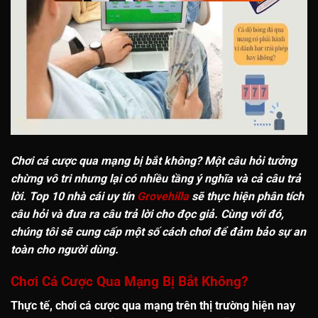
Chơi cá cược qua mạng bị bắt không?
Một câu hỏi tưởng
chừng vô tri nhưng lại có nhiều tầng ý nghĩa và cả câu trả
lời. Top 10 nhà cái uy tín
Grovehilla
sẽ thực hiện phân tích
câu hỏi và đưa ra câu trả lời cho đọc giả. Cùng với đó,
chúng tôi sẽ cung cấp một số cách chơi để đảm bảo sự an
toàn cho người dùng.
Chơi Cá Cược Qua Mạng Bị Bắt Không?
Thực tế, chơi cá cược qua mạng trên thị trường hiện nay