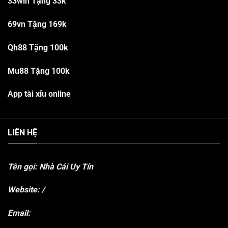
33win Tặng 33k
69vn Tặng 169k
Qh88 Tặng 100k
Mu88 Tặng 100k
App tài xỉu online
LIÊN HỆ
Tên gọi: Nhà Cái Uy Tín
Website:
/
Email: