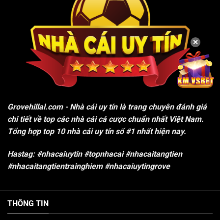
✕
Grovehillal.com
- Nhà cái uy tín là trang chuyên đánh giá
chi tiết về top các nhà cái cá cược chuẩn nhất Việt Nam.
Tổng hợp top 10 nhà cái uy tín số #1 nhất hiện nay.
Hastag: #nhacaiuytin #topnhacai #nhacaitangtien
#nhacaitangtientrainghiem #nhacaiuytingrove
THÔNG TIN