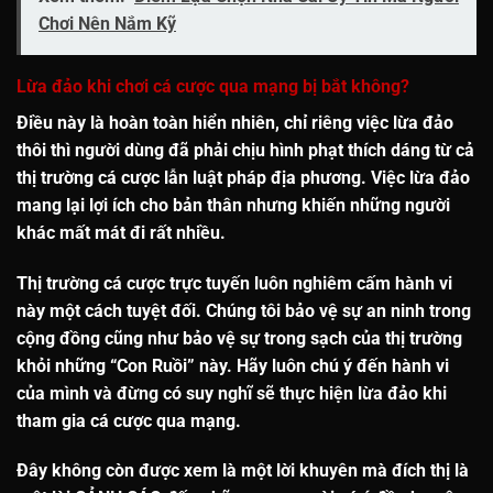
Chơi Nên Nắm Kỹ
Lừa đảo khi chơi cá cược qua mạng bị bắt không?
Điều này là hoàn toàn hiển nhiên, chỉ riêng việc lừa đảo
thôi thì người dùng đã phải chịu hình phạt thích dáng từ cả
thị trường cá cược lẫn luật pháp địa phương. Việc lừa đảo
mang lại lợi ích cho bản thân nhưng khiến những người
khác mất mát đi rất nhiều.
Thị trường cá cược trực tuyến luôn nghiêm cấm hành vi
này một cách tuyệt đối. Chúng tôi bảo vệ sự an ninh trong
cộng đồng cũng như bảo vệ sự trong sạch của thị trường
khỏi những “Con Ruồi” này. Hãy luôn chú ý đến hành vi
của mình và đừng có suy nghĩ sẽ thực hiện lừa đảo khi
tham gia cá cược qua mạng.
Đây không còn được xem là một lời khuyên mà đích thị là