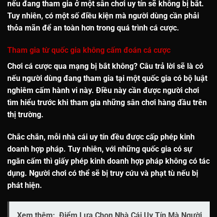
nếu đang tham gia ở một sân chơi uy tín sẽ không bị bắt.
Tuy nhiên, có một số điều kiện mà người dùng cần phải
thỏa mãn để an toàn hơn trong quá trình cá cược.
Tham gia từ quốc gia không cấm đoán cá cược
Chơi cá cược qua mạng bị bắt không?
Câu trả lời sẽ là có
nếu người dùng đang tham gia tại một quốc gia có bộ luật
nghiêm cấm hành vi này. Điều này cần được người chơi
tìm hiểu trước khi tham gia những sân chơi hàng đầu trên
thị trường.
Chắc chắn, mỗi nhà cái uy tín đều được cấp phép kinh
doanh hợp pháp. Tuy nhiên, với những quốc gia có sự
ngăn cấm thì giấy phép kinh doanh hợp pháp không có tác
dụng. Người chơi có thể sẽ bị truy cứu và phạt tù nếu bị
phát hiện.
Xem thêm:
Điểm Lựa Chọn Nhà Cái Uy Tín Mà Người