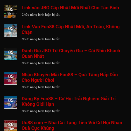
Link vào JBO Cập Nhật Mới Nhất Cho Tân Binh
05
Th11
Chức năng bình luận bị tắt
ở
Link
vào
Link Vào Fun88 Cập Nhật Mới, An Toàn, Không
05
JBO
Chặn
Th11
Cập
Chức năng bình luận bị tắt
ở
Nhật
Link
Mới
Vào
Nhất
Đánh Giá JBO Từ Chuyên Gia – Cái Nhìn Khách
05
Fun88
Cho
Quan Nhất
Th11
Cập
Tân
Chức năng bình luận bị tắt
ở
Nhật
Binh
Đánh
Mới,
Giá
Nhận Khuyến Mãi Fun88 – Quà Tặng Hấp Dẫn
An
05
JBO
Toàn,
Cho Người Chơi
Th11
Từ
Không
Chức năng bình luận bị tắt
ở
Chuyên
Chặn
Nhận
Gia
Khuyến
Đăng Ký Fun88 – Cơ Hội Trải Nghiệm Giải Trí
–
05
Mãi
Cái
Không Giới Hạn
Th11
Fun88
Nhìn
Chức năng bình luận bị tắt
ở
–
Khách
Đăng
Quà
Quan
Ký
Uu88 com – Nhà Cái Tặng Tiền Với Cơ Hội Nhận
Tặng
Nhất
26
Fun88
Hấp
Quà Cực Khủng
Th9