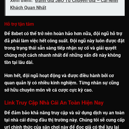
Xem thêm:
Đánh Giá JBO Từ Chuyên Gia – Cái Nhìn
Khách Quan Nhất
Hỗ trợ tận tâm
Để
8xbet
có thể trở nên hoàn hảo hơn nữa, đội ngũ hỗ trợ
đã phải làm việc hết công suất. Đội ngũ này luôn được đặt
trong trạng thái sẵn sàng tiếp nhận sự cố và giải quyết
chúng một cách nhanh nhất để những vấn đề này không
tồn tại lâu dài.
Hơn hết, đội ngũ hoạt động và được điều hành bởi cơ
quan quản lý có nhiều kinh nghiệm. Từng nhân sự cũng
sở hữu chuyên môn về cá cược cực kỳ cao.
Link Truy Cập Nhà Cái An Toàn Hiện Nay
Để đảm bảo khả năng truy cập và sử dụng dịch vụ an toàn
tại nhà cái đứng đầu thị trường này. Chúng tôi sẽ cung cấp
url chính thức của sân chơi này để đọc giả có thể lưu lại