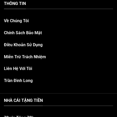
THÔNG TIN
Về Chúng Tôi
Chính Sách Bảo Mật
Điều Khoản Sử Dụng
Miễn Trừ Trách Nhiệm
Liên Hệ Với Tôi
Trần Đình Long
NHÀ CÁI TẶNG TIỀN