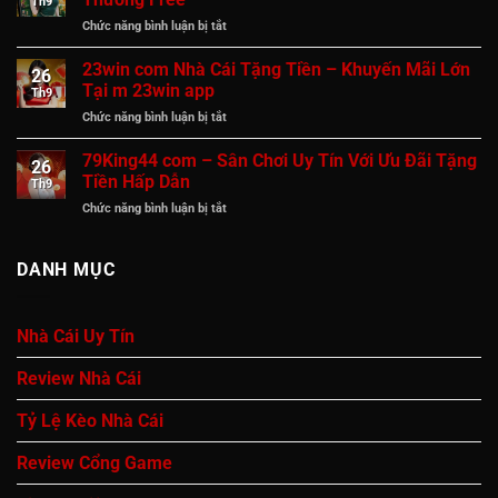
ngay bên phải của từng ô nhà cái.
Th9
Nhà
Cơ
Chức năng bình luận bị tắt
ở
Cái
Hội
6FF21
Lợi Ích Của Chuyên Mục Nhà Cái Tặng Tiền
Tặng
Nhận
Com
23win com Nhà Cái Tặng Tiền – Khuyến Mãi Lớn
Tiền
Quà
26
–
Miễn
Tại m 23win app
Tất nhiên, một chuyên mục mang đến thông tin giá trị
Cực
Th9
Thương
Phí
Khủng
sẽ có những lợi ích rất lớn. Cụ thể như sau.
Chức năng bình luận bị tắt
ở
Hiệu
Uy
23win
Chất
Tín
com
79King44 com – Sân Chơi Uy Tín Với Ưu Đãi Tặng
Lượng
Nhất
26
Nắm khuyến mãi hot
Nhà
Tặng
Tiền Hấp Dẫn
2025
Th9
Cái
Tiền
Mỗi nhà cái đều có các khuyến mãi nổi bật và đặc
Chức năng bình luận bị tắt
ở
Tặng
Thưởng
79King44
Tiền
trưng. Chuyên mục sẽ hiển thị những khuyến mãi đó
Free
com
–
để người dùng dễ dàng nắm bắt thông tin này. Từ đó,
–
DANH MỤC
Khuyến
Sân
quyết định được đưa ra sẽ có sự chính xác cao hơn.
Mãi
Chơi
Lớn
Uy
Tại
Nhà Cái Uy Tín
Nắm được nhà cái uy tín
Tín
m
Với
23win
Chuyên mục
nhà cái tặng tiền
tại top 10 nhà cái uy tín
Review Nhà Cái
Ưu
app
Đãi
Grovehilla chỉ cung cấp thông tin của những sân chơi
Tặng
Tỷ Lệ Kèo Nhà Cái
đã được những ban quản lý chấp nhận hợp pháp.
Tiền
Hấp
Chúng tôi sẽ không hợp tác với bất cứ nhà cái nào có
Review Cổng Game
Dẫn
dấu hiệu lừa đảo hoặc không có chứng nhận từ ban