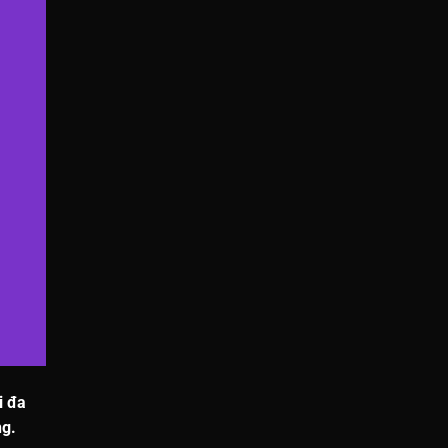
i đa
ng.