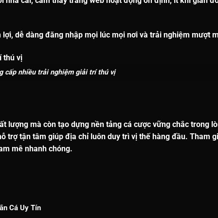
 nhà cái, cảm thấy trang web hoạt động ổn định, ít khi gián đ
n lợi, dễ dàng đăng nhập mọi lúc mọi nơi và trải nghiệm mượt 
 cấp nhiều trải nghiệm giải trí thú vị
hất lượng mà còn tạo dựng nền tảng cá cược vững chắc trong l
 trợ tận tâm giúp địa chỉ luôn duy trì vị thế hàng đầu. Tham g
n đam mê nhanh chóng.
ắn Cá Uy Tín