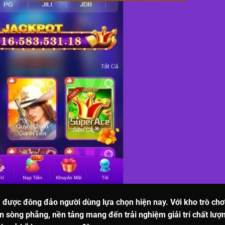
, được đông đảo người dùng lựa chọn hiện nay. Với kho trò chơ
n sòng phẳng, nền tảng mang đến trải nghiệm giải trí chất lượ