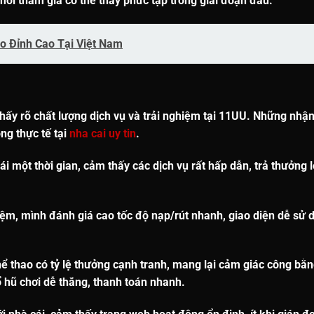
ới tham gia có thể thấy phức tạp trong giai đoạn đầu.
o Đỉnh Cao Tại Việt Nam
hấy rõ chất lượng dịch vụ và trải nghiệm tại
11UU
. Những nhận
ng thực tế tại
nha cai uy tin
.
 một thời gian, cảm thấy các dịch vụ rất hấp dẫn, trả thưởng 
iệm, mình đánh giá cao tốc độ nạp/rút nhanh, giao diện dễ sử 
ể thao có tỷ lệ thưởng cạnh tranh, mang lại cảm giác công bằn
hũ chơi dễ thắng, thanh toán nhanh.