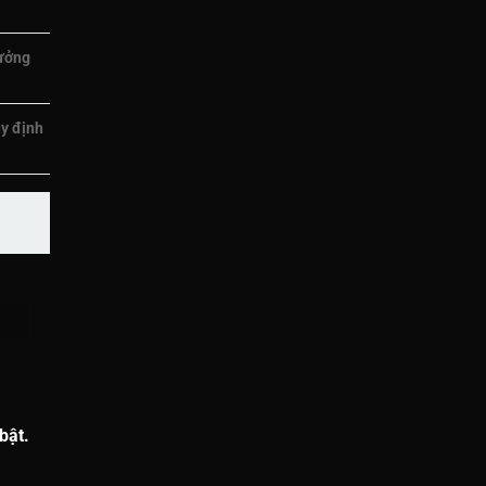
hưởng
uy định
bật.