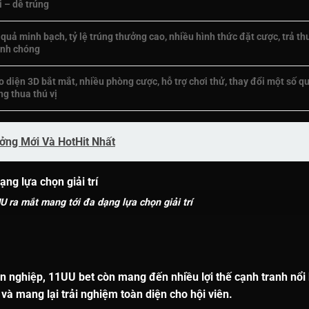
i – dễ trúng
 quả minh bạch, tỷ lệ trúng thưởng cao, nhiều hình thức đặt cược, trả t
nh chóng
o diện 3D bắt mắt, nhiều phòng cược, hỗ trợ chơi thử, thay đổi một số q
ng thua thú vị
ng Mới Và HotHit Nhất
ra mắt mang tới đa dạng lựa chọn giải trí
n nghiệp,
11UU bet
còn mang đến nhiều lợi thế cạnh tranh nổi 
và mang lại trải nghiệm toàn diện cho hội viên.