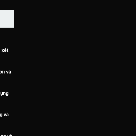
 xét
lớn và
dụng
g và