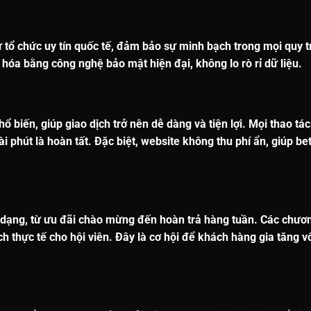
tổ chức uy tín quốc tế, đảm bảo sự minh bạch trong mọi quy t
hóa bằng công nghệ bảo mật hiện đại, không lo rò rỉ dữ liệu.
 biến, giúp giao dịch trở nên dễ dàng và tiện lợi. Mọi thao tác
i phút là hoàn tất. Đặc biệt, website không thu phí ẩn, giúp bet
a dạng, từ ưu đãi chào mừng đến hoàn trả hàng tuần. Các chươ
ích thực tế cho hội viên. Đây là cơ hội để khách hàng gia tăng v