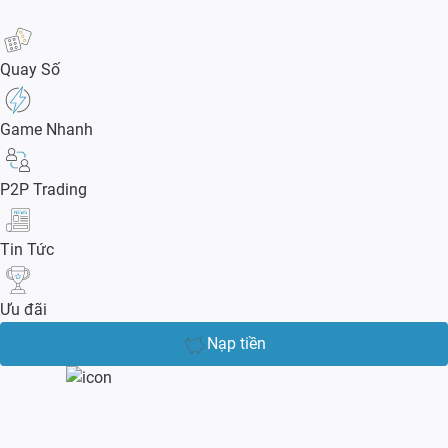
Quay Số
Game Nhanh
P2P Trading
Tin Tức
Ưu đãi
Nạp tiền