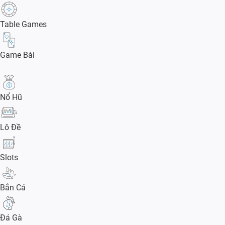
Table Games
Game Bài
Nổ Hũ
Lô Đề
Slots
Bắn Cá
Đá Gà